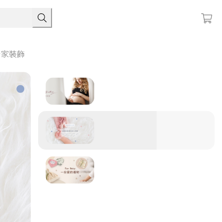
居家裝飾
框類
他類
本類