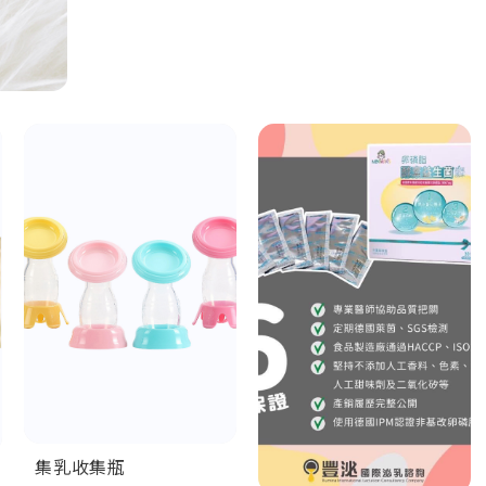
集乳收集瓶