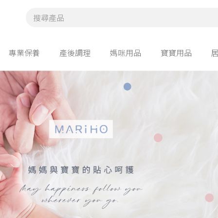
專業保養
產後調理
媽咪用品
寶寶用品
面膜/胸膜
營養保健
母乳哺育
寶寶洗沐/保養
相
寶寶玩具
其
手作材料包
相