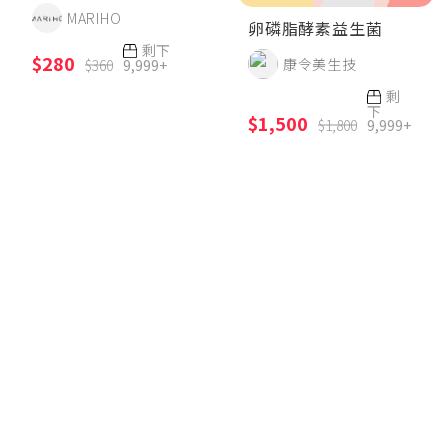
MARIHO
卵磷脂酵素益生菌
剩下
$280
康令美生技
$360
9,999+
剩
下
$1,500
$1,800
9,999+