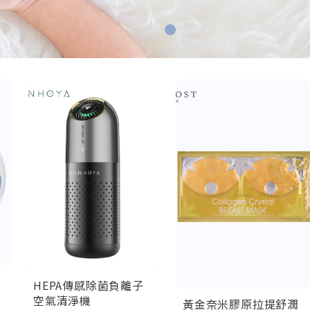
HEPA傳感除菌負離子
空氣清淨機
黃金奈米膠原拉提舒潤