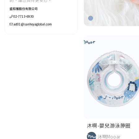
的，讓您買得更安心。
盛和雅股份有限公司
02-7713-6930
ad01@sanhoyaglobal.com
沐啊-嬰兒游泳脖圈
沐啊Mooar