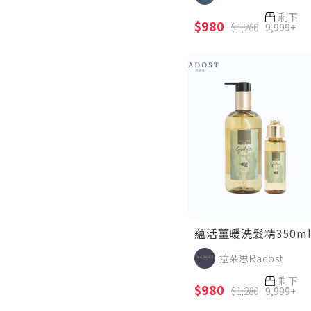
剩下
$980
$1,280
9,999+
MOMTOWN母湯網
客服中心
購物指南
MOMTOWN母湯網
客服中心
關於我們
常見問題
退換貨與退款問題
購物指南
盛和雅集團
會員權益
服務條款/隱私權政策
客服電話
蘊活薑暖洗髮精350m
02-7713-6930
週一~週五
拉朵思Radost
9:30-12:00 14:00-18:00
剩下
$980
$1,280
9,999+
服務信箱
ad01@sanhoyaglobal.com