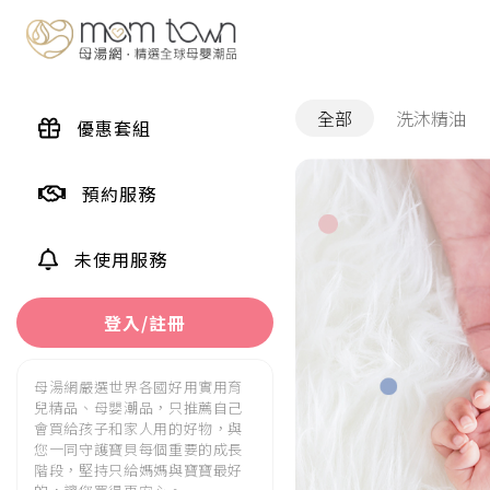
全部
洗沐精油
優惠套組
洗髮精
預約服務
未使用服務
登入/註冊
母湯網嚴選世界各國好用實用育
兒精品、母嬰潮品，只推薦自己
會買給孩子和家人用的好物，與
您一同守護寶貝每個重要的成長
階段，堅持只給媽媽與寶寶最好